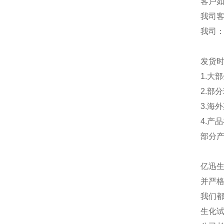
客户
我司
我司
发货
1.大
2.部
3.海
4.产
部分
亿迅
并严格
我们都
生化