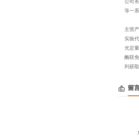
公司长
等一
主营产
实验代
光定量
酶联免
列获
留