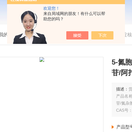
欢迎您！
来自局域网的朋友！有什么可以帮
助您的吗？
我的位置：
首页
>
产品展示
> >
>
5-氮胞苷/5-氮杂胞嘧啶核苷/
5-氮
苷/阿扎
描述：
货
产品名称
苷/氮杂胞苷
CAS号：3
产品型