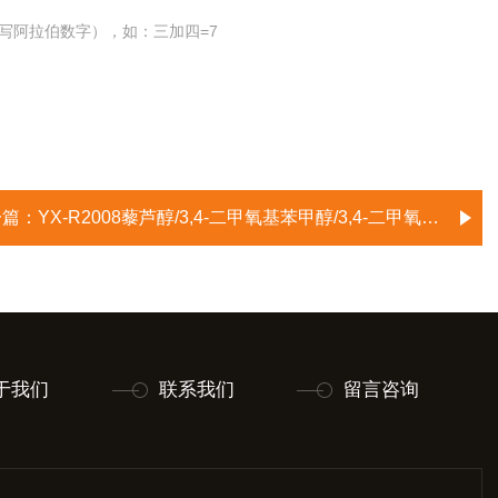
写阿拉伯数字），如：三加四=7
一篇：
YX-R2008藜芦醇/3,4-二甲氧基苯甲醇/3,4-二甲氧基苄醇/藜芦基醇/绿藜芦醇/3,4-二甲氧苯甲醇/3,4-二甲氧苄醇/Veratr
于我们
联系我们
留言咨询