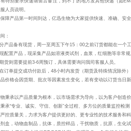
如有特别要求快递请留言备注，到不了的地方发其他快递（如EM
客服人员说明。
：保障产品第一时间到达，亿迅生物为大家提供快速、准确、安
时间：
部分产品备有现货，周一至周五下午15：00之前订货都能在一个
分现配置产品，现采集产品如溶液类试剂，血浆，红细胞等非常规
外期货则需要提前3-6周预订，具体需要询问我司客服人员。
品在订单提交成功付款后，48小时内发货（期货及特殊情况除外
产品价格会因货期、批次等因素发生变化，若有变动以订货当日
生物秉承以产品质量为根本，以市场需求为导向，以为客户创造
秉承“专业、诚实、守信、创新"全过程、多方位的质量监控检
严控质量关，力求为客户提供更好的、更专业性的技术服务和科研
试剂盒，动物血制品，抗体，质控样品，干扰物质，抗原，生化试