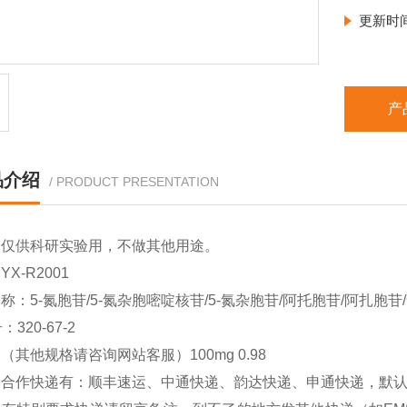
更新时
产
品介绍
/ PRODUCT PRESENTATION
品仅供科研实验用，不做其他用途。
X-R2001
称：5-氮胞苷/5-氮杂胞嘧啶核苷/5-氮杂胞苷/阿托胞苷/阿扎胞苷/氮胞苷
：320-67-2
（其他规格请咨询网站客服）100mg 0.98
司合作快递有：顺丰速运、中通快递、韵达快递、申通快递，默