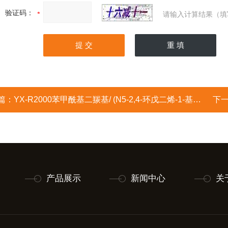
验证码：
请输入计算结果（填
篇：
YX-R2000苯甲酰基二羰基/ (N5-2,4-环戊二烯-1-基)铁/二羰基环戊二烯基铁二聚物/双(二羰基环戊二烯铁)/环戊二烯基二
下
产品展示
新闻中心
关