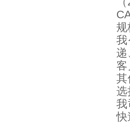
（
CA
规
我
递
客
其
选
我
快