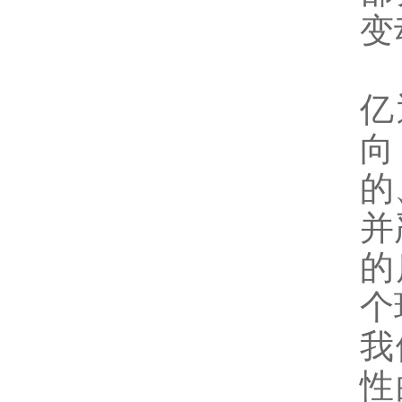
变
亿
向
的
并
的
个
我
性