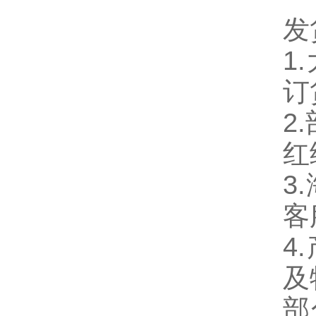
发
1
订
2
红
3
客
4
及
部