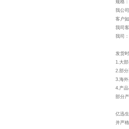
规格：
我公
客户
我司
我司
发货
1.大
2.部
3.海
4.产
部分
亿迅
并严格