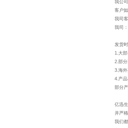
我公
客户
我司
我司
发货
1.大
2.部
3.海
4.产
部分
亿迅
并严格
我们都