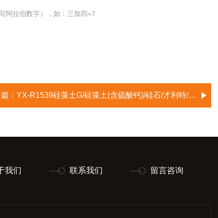
写阿拉伯数字），如：三加四=7
一篇：
YX-R1539硅藻土G/硅藻土(含硫酸钙)/硅石/才利特/丙岩/C石(钙铁石)/Kieselguhr G
于我们
联系我们
留言咨询