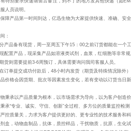
如有特别要求快递请留言备注，到不了的地方发其他快递（如EM
客服人员说明。
：保障产品第一时间到达，亿迅生物为大家提供快速、准确、安
时间：
部分产品备有现货，周一至周五下午15：00之前订货都能在一个
分现配置产品，现采集产品如溶液类试剂，血浆，红细胞等非常规
外期货则需要提前3-6周预订，具体需要询问我司客服人员。
品在订单提交成功付款后，48小时内发货（期货及特殊情况除外
产品价格会因货期、批次等因素发生变化，若有变动以订货当日
生物秉承以产品质量为根本，以市场需求为导向，以为客户创造
秉承“专业、诚实、守信、创新"全过程、多方位的质量监控检
严控质量关，力求为客户提供更好的、更专业性的技术服务和科研
试剂盒，动物血制品，抗体，质控样品，干扰物质，抗原，生化试