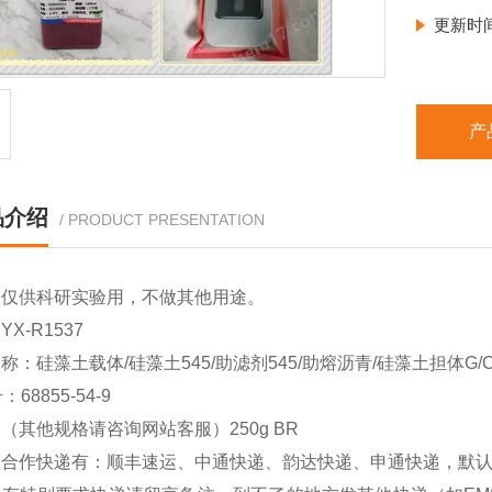
更新时
产
品介绍
/ PRODUCT PRESENTATION
品仅供科研实验用，不做其他用途。
X-R1537
称：硅藻土载体/硅藻土545/助滤剂545/助熔沥青/硅藻土担体G/Celi
：68855-54-9
（其他规格请咨询网站客服）250g BR
司合作快递有：顺丰速运、中通快递、韵达快递、申通快递，默