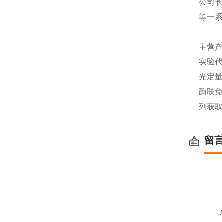
公司长
等一
主营产
实验代
光定量
酶联免
列获
留