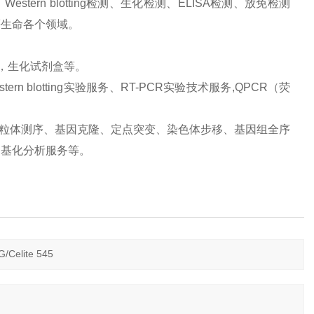
ern blotting检测、生化检测、ELISA检测、放免检测
等生命各个领域。
品，生化试剂盒等。
 blotting实验服务、RT-PCR实验技术服务,QPCR（荧
、线粒体测序、基因克隆、定点突变、染色体步移、基因组全序
甲基化分析服务等。