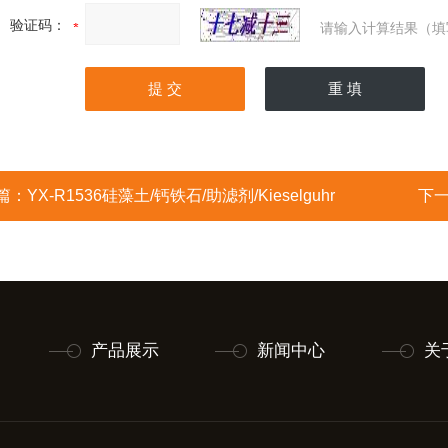
验证码：
请输入计算结果（填
篇：
YX-R1536硅藻土/钙铁石/助滤剂/Kieselguhr
下
产品展示
新闻中心
关