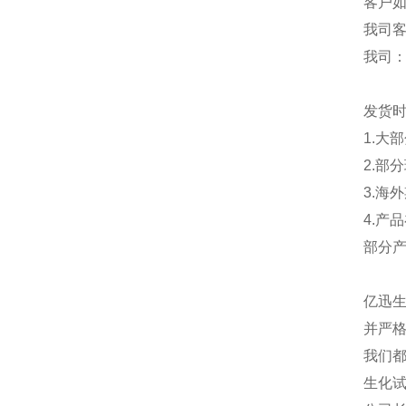
客户
我司
我司
发货
1.大
2.部
3.海
4.产
部分
亿迅
并严格
我们都
生化