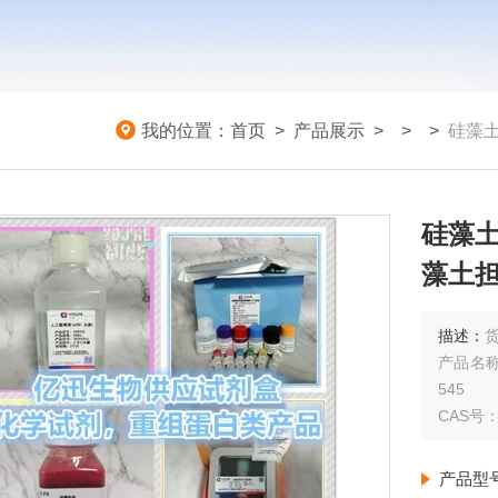
我的位置：
首页
>
产品展示
> >
>
硅藻土
硅藻土
藻土担体
描述：
货
产品名称
545
CAS号：6
产品型