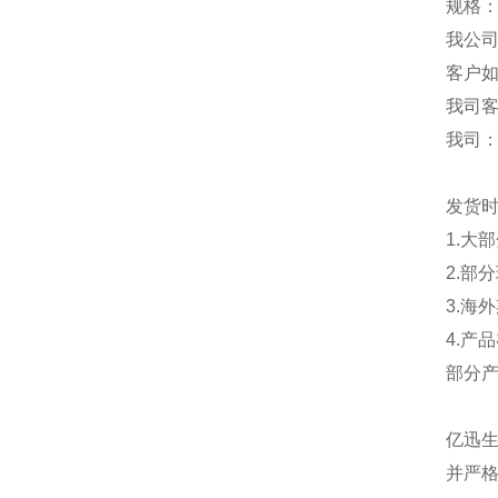
规格：
我公
客户
我司
我司
发货
1.大
2.部
3.海
4.产
部分
亿迅
并严格