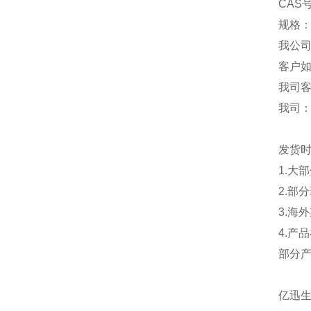
CAS号
规格：
我公
客户
我司
我司
发货
1.大
2.部
3.海
4.产
部分
亿迅