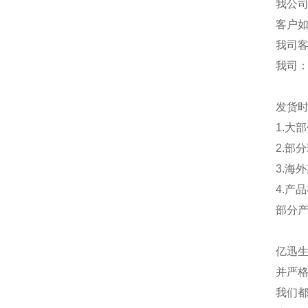
我公
客户
我司
我司
发货
1.大
2.部
3.海
4.产
部分
亿迅
并严格
我们都