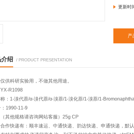
更新时
产
品介绍
/ PRODUCT PRESENTATION
品仅供科研实验用，不做其他用途。
X-R1098
：1-溴代萘/α-溴代萘/α-溴萘/1-溴化萘/1-溴萘/1-Bromonaphtha
：1990-11-9
（其他规格请咨询网站客服）25g CP
司合作快递有：顺丰速运、中通快递、韵达快递、申通快递，默