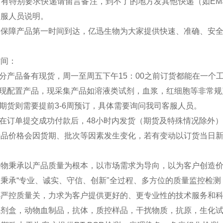
如有特别要求快递请留言备注，到不了的地方发其他快递（如EM
客服人员说明。
：保障产品第一时间到达，亿迅生物为大家提供快速、准确、安
时间：
部分产品备有现货，周一至周五下午15：00之前订货都能在一个
分现配置产品，现采集产品如溶液类试剂，血浆，红细胞等非常规
外期货则需要提前3-6周预订，具体需要询问我司客服人员。
品在订单提交成功付款后，48小时内发货（期货及特殊情况除外
产品价格会因货期、批次等因素发生变化，若有变动以订货当日
生物秉承以产品质量为根本，以市场需求为导向，以为客户创造
秉承“专业、诚实、守信、创新"全过程、多方位的质量监控检
严控质量关，力求为客户提供更好的、更专业性的技术服务和科研
试剂盒，动物血制品，抗体，质控样品，干扰物质，抗原，生化试