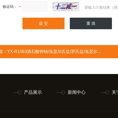
验证码：
请输入计算结果（填
篇：
YX-R1063酒石酸钾钠/洛瑟尔氏盐/罗氏盐/洛瑟尔氏盐/四水合酒石酸钾钠/六氟二氢锆酸盐/罗谢尔盐/酒石酸钠钾/Potassi
产品展示
新闻中心
关