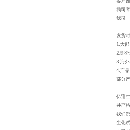
客户
我司
我司
发货
1.大
2.部
3.海
4.产
部分
亿迅
并严格
我们都
生化