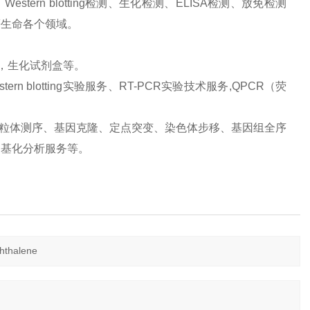
ern blotting检测、生化检测、ELISA检测、放免检测
等生命各个领域。
品，生化试剂盒等。
 blotting实验服务、RT-PCR实验技术服务,QPCR（荧
、线粒体测序、基因克隆、定点突变、染色体步移、基因组全序
甲基化分析服务等。