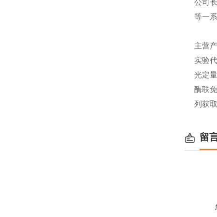
公司长
等一
主营产
实验代
光定量
酶联免
列获
留