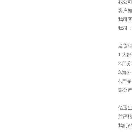
我公
客户
我司
我司
发货
1.大
2.部
3.海
4.产
部分
亿迅
并严格
我们都