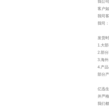
我公
客户
我司
我司
发货
1.大
2.部
3.海
4.产
部分
亿迅
并严格
我们都