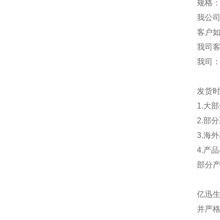
规格：
我公
客户
我司
我司
发货
1.大
2.部
3.海
4.产
部分
亿迅
并严格