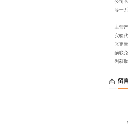
公司长
等一
主营产
实验代
光定量
酶联免
列获
留