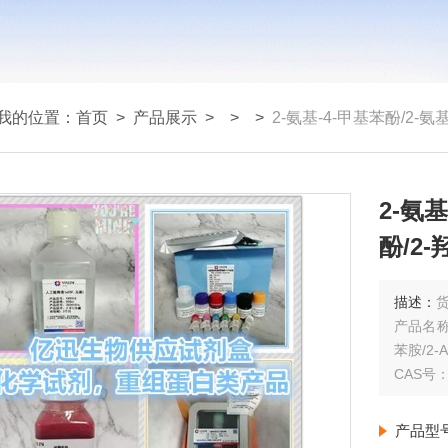
我的位置：
首页
>
产品展示
> >
>
2-氨基-4-甲基苯酚/2-氨基对甲
2-氨
酚/2-
methy
描述：
货
产品名称
苯胺/2-Am
CAS号：9
产品型