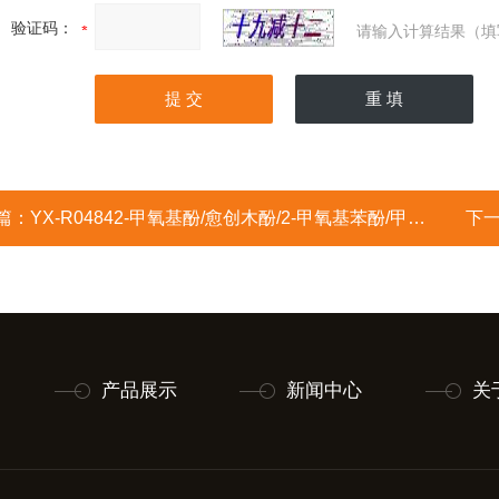
验证码：
请输入计算结果（填
篇：
YX-R04842-甲氧基酚/愈创木酚/2-甲氧基苯酚/甲基儿茶酚/邻羟基苯甲醚/邻甲氧基苯酚/2- Methoxyphenol
下
产品展示
新闻中心
关