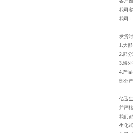
客户
我司
我司
发货
1.大
2.部
3.海
4.产
部分
亿迅
并严格
我们都
生化