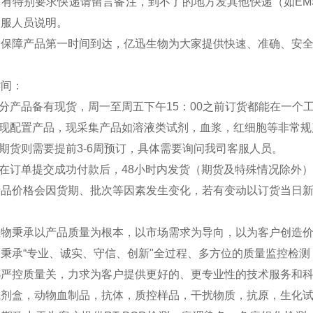
如有特别要求快递请留言备注，到不了的地方发其他快递（如EM
客服人员说明。
：保障产品第一时间到达，亿迅生物为大家提供快速、准确、安
时间：
部分产品备有现货，周一至周五下午15：00之前订货都能在一个
分现配置产品，现采集产品如溶液类试剂，血浆，红细胞等非常规
外期货则需要提前3-6周预订，具体需要询问我司客服人员。
品在订单提交成功付款后，48小时内发货（期货及特殊情况除外
产品价格会因货期、批次等因素发生变化，若有变动以订货当日
生物秉承以产品质量为根本，以市场需求为导向，以为客户创造
秉承“专业、诚实、守信、创新"全过程、多方位的质量监控检
严控质量关，力求为客户提供更好的、更专业性的技术服务和科研
试剂盒，动物血制品，抗体，质控样品，干扰物质，抗原，生化试