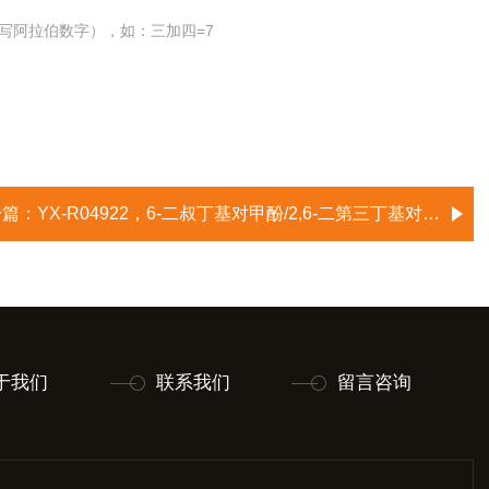
写阿拉伯数字），如：三加四=7
一篇：
YX-R04922，6-二叔丁基对甲酚/2,6-二第三丁基对甲酚/2,6-二叔丁基对甲苯酚/抗氧剂BHT/抗氧剂264/防老剂BHT/丁羟甲苯
于我们
联系我们
留言咨询