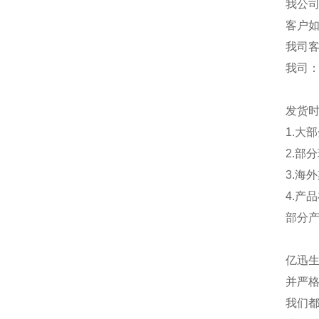
我公
客户
我司
我司
发货
1.大
2.部
3.海
4.产
部分
亿迅
并严格
我们都