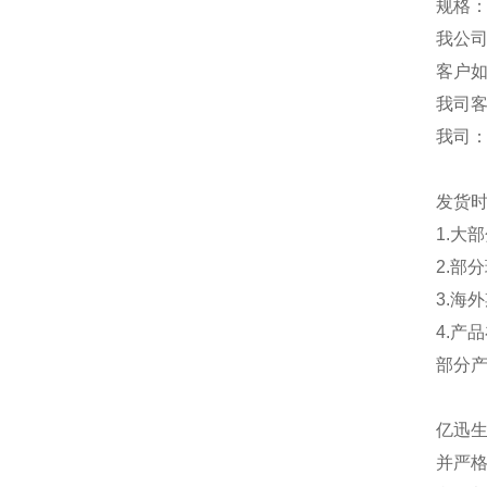
规格：
我公
客户
我司
我司
发货
1.大
2.部
3.海
4.产
部分
亿迅
并严格