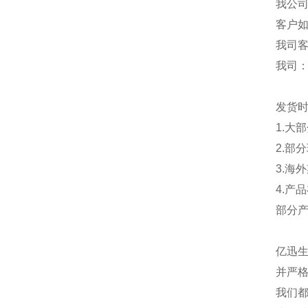
我公
客户
我司
我司
发货
1.大
2.部
3.海
4.产
部分
亿迅
并严格
我们都