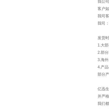
我公
客户
我司
我司
发货
1.大
2.部
3.海
4.产
部分
亿迅
并严格
我们都