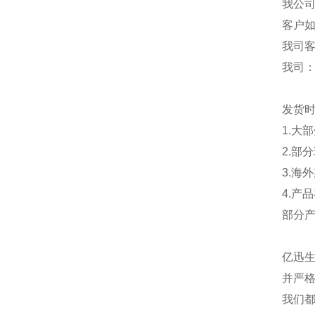
我公
客户
我司
我司
发货
1.大
2.部
3.海
4.产
部分
亿迅
并严格
我们都