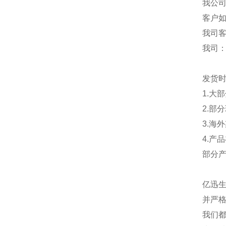
我公
客户
我司
我司
发货
1.大
2.部
3.海
4.产
部分
亿迅
并严格
我们都