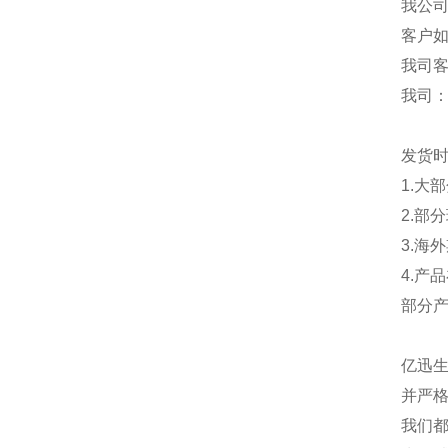
我公
客户
我司
我司
发货
1.大
2.部
3.海
4.产
部分
亿迅
并严格
我们都