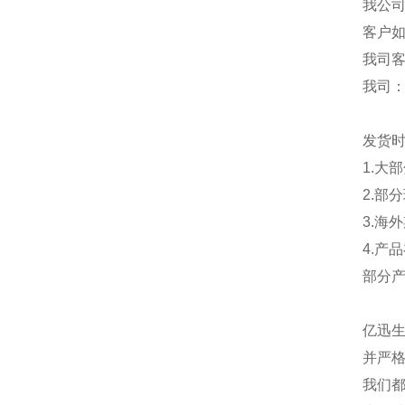
我公
客户
我司
我司
发货
1.大
2.部
3.海
4.产
部分
亿迅
并严格
我们都