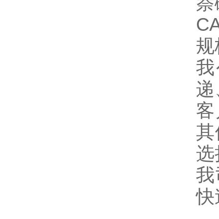
萘
CA
规
我
递
客
其
选
我
快