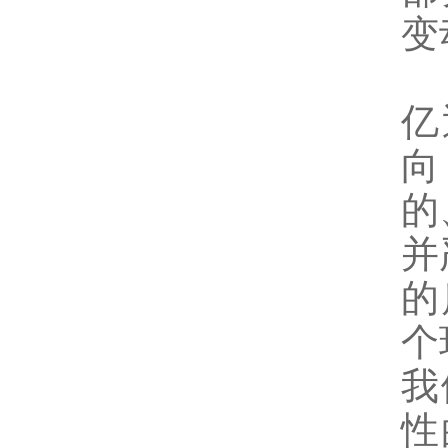
变
亿
向
的
并
的
个
我
性