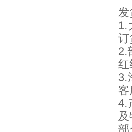
发
1
订
2
红
3
客
4
及
部