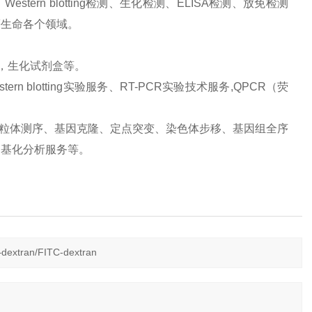
ern blotting检测、生化检测、ELISA检测、放免检测
等生命各个领域。
品，生化试剂盒等。
 blotting实验服务、RT-PCR实验技术服务,QPCR（荧
、线粒体测序、基因克隆、定点突变、染色体步移、基因组全序
甲基化分析服务等。