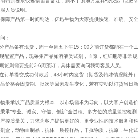
如有特别要求快递请留言备注，到不了的地方发其他快递（如EM
客服人员说明。
：保障产品第一时间到达，亿迅生物为大家提供快速、准确、安
时间：
部分产品备有现货，周一至周五下午15：00之前订货都能在一个
分现配置产品，现采集产品如溶液类试剂，血浆，红细胞等非常规
外期货则需要提前3-6周预订，具体需要询问我司客服人员。
品在订单提交成功付款后，48小时内发货（期货及特殊情况除外
产品价格会因货期、批次等因素发生变化，若有变动以订货当日
生物秉承以产品质量为根本，以市场需求为导向，以为客户创造
秉承“专业、诚实、守信、创新"全过程、多方位的质量监控检
严控质量关，力求为客户提供更好的、更专业性的技术服务和科研
试剂盒，动物血制品，抗体，质控样品，干扰物质，抗原，生化试