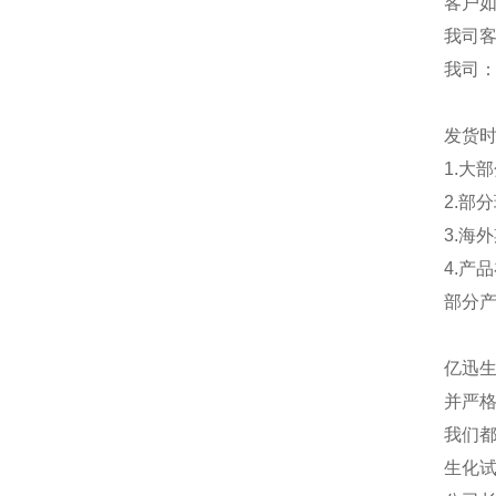
客户
我司
我司
发货
1.大
2.部
3.海
4.产
部分
亿迅
并严格
我们都
生化