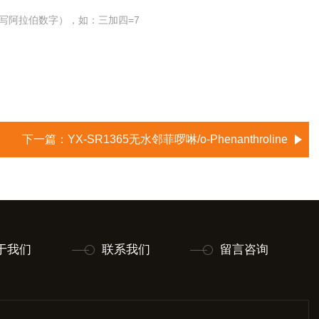
写阿拉伯数字），如：三加四=7
下一篇：
YX-SR1365无水邻菲啰啉/o-Phenanthroline
于我们
联系我们
留言咨询