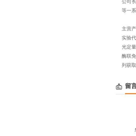
公司长
等一
主营产
实验代
光定量
酶联免
列获
留