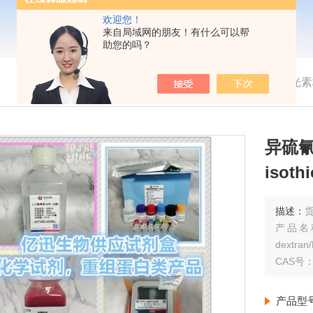
欢迎您！
来自局域网的朋友！有什么可以帮
助您的吗？
我的位置：
首页
>
产品展示
> >
>
异硫氰酸荧光素标记葡聚糖
异硫氰
isoth
描述：
货
产品名称：
dextran
CAS号：6
产品型