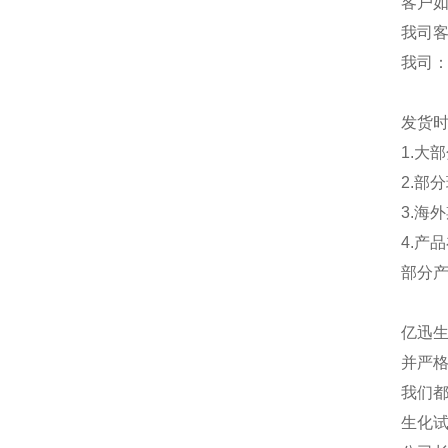
客户
我司
我司
发货
1.大
2.部
3.海
4.产
部分
亿迅
并严格
我们都
生化