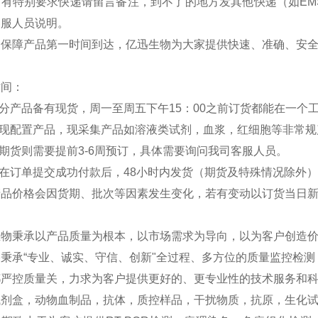
如有特别要求快递请留言备注，到不了的地方发其他快递（如EM
客服人员说明。
：保障产品第一时间到达，亿迅生物为大家提供快速、准确、安
时间：
部分产品备有现货，周一至周五下午15：00之前订货都能在一个
分现配置产品，现采集产品如溶液类试剂，血浆，红细胞等非常规
外期货则需要提前3-6周预订，具体需要询问我司客服人员。
品在订单提交成功付款后，48小时内发货（期货及特殊情况除外
产品价格会因货期、批次等因素发生变化，若有变动以订货当日
生物秉承以产品质量为根本，以市场需求为导向，以为客户创造
秉承“专业、诚实、守信、创新"全过程、多方位的质量监控检
严控质量关，力求为客户提供更好的、更专业性的技术服务和科研
试剂盒，动物血制品，抗体，质控样品，干扰物质，抗原，生化试