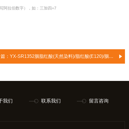
写阿拉伯数字），如：三加四=7
一篇：
YX-SR1352胭脂红酸(天然染料)/脂红酸(E120)/胭脂红酸//胭脂虫酸/Carminic Acid
于我们
联系我们
留言咨询