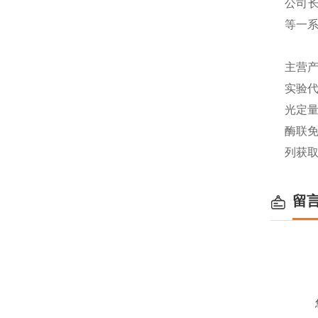
公司长
等一
主营产
实验代
光定量
酶联免
列获
留