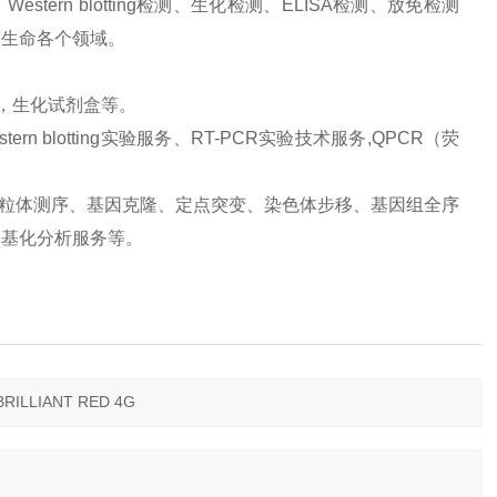
ern blotting检测、生化检测、ELISA检测、放免检测
等生命各个领域。
品，生化试剂盒等。
 blotting实验服务、RT-PCR实验技术服务,QPCR（荧
、线粒体测序、基因克隆、定点突变、染色体步移、基因组全序
甲基化分析服务等。