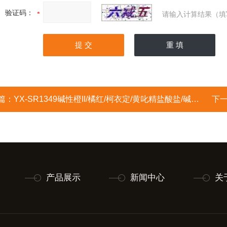
验证码：
请输入计算结果（填
篇：
YX-SR1349碱性橙II/橘红/柯衣定/黄叱精盐酸盐/碱性菊橙/桔黄/菊橙/柯衣定G/4-苯基偶氮-1,3-苯二胺单盐酸盐
下
产品展示
新闻中心
关