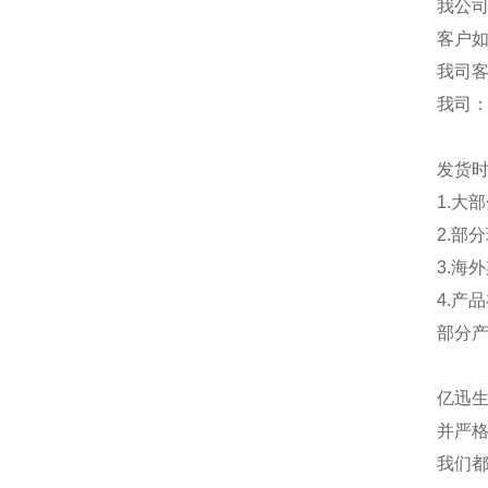
我公
客户
我司
我司
发货
1.大
2.部
3.海
4.产
部分
亿迅
并严格
我们都