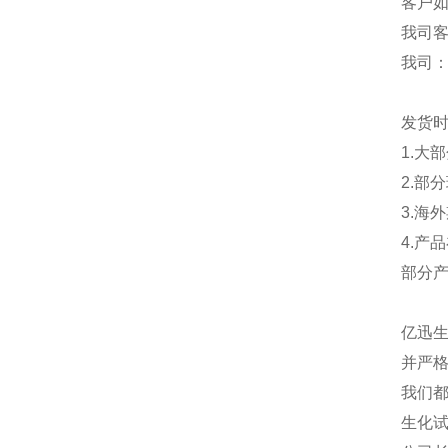
客户
我司
我司
发货
1.大
2.部
3.海
4.产
部分
亿迅
并严格
我们都
生化