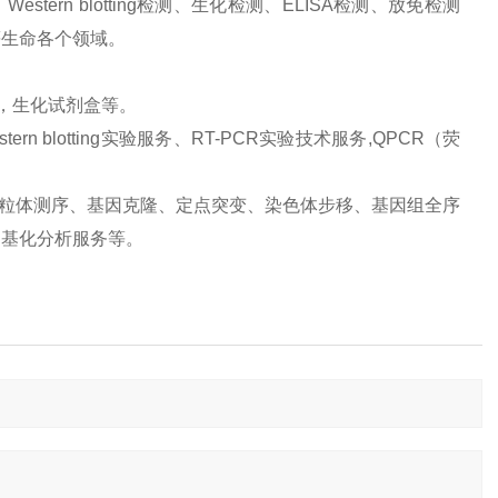
ern blotting检测、生化检测、ELISA检测、放免检测
等生命各个领域。
品，生化试剂盒等。
 blotting实验服务、RT-PCR实验技术服务,QPCR（荧
、线粒体测序、基因克隆、定点突变、染色体步移、基因组全序
甲基化分析服务等。