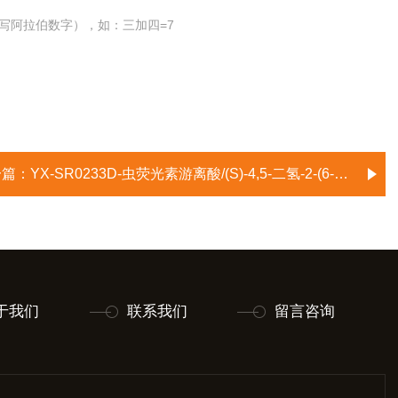
写阿拉伯数字），如：三加四=7
一篇：
YX-SR0233D-虫荧光素游离酸/(S)-4,5-二氢-2-(6-羟基苯并噻唑-2-基)噻唑-4-甲酸/D-荧光素/D-冷光素/D-Luciferin
于我们
联系我们
留言咨询