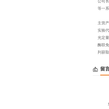
公司长
等一
主营产
实验代
光定量
酶联免
列获
留