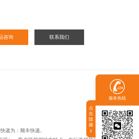
品咨询
联系我们
服务热线
点
击
隐
藏
认快递为：顺丰快递。