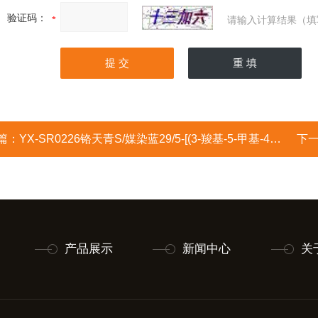
验证码：
请输入计算结果（填
篇：
YX-SR0226铬天青S/媒染蓝29/5-[(3-羧基-5-甲基-4-氧代-2,5-环己二烯-1-亚基)(2,6-二氯-3-磺基苯基)甲基]-2-羟基-3-甲
下
产品展示
新闻中心
关