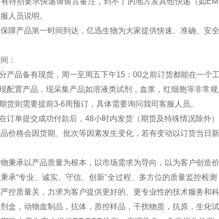
如有特别要求快递请留言备注，到不了的地方发其他快递（如EM
客服人员说明。
：保障产品第一时间到达，亿迅生物为大家提供快速、准确、安
时间：
部分产品备有现货，周一至周五下午15：00之前订货都能在一个
分现配置产品，现采集产品如溶液类试剂，血浆，红细胞等非常规
外期货则需要提前3-6周预订，具体需要询问我司客服人员。
品在订单提交成功付款后，48小时内发货（期货及特殊情况除外
产品价格会因货期、批次等因素发生变化，若有变动以订货当日
生物秉承以产品质量为根本，以市场需求为导向，以为客户创造
秉承“专业、诚实、守信、创新"全过程、多方位的质量监控检
严控质量关，力求为客户提供更好的、更专业性的技术服务和科研
试剂盒，动物血制品，抗体，质控样品，干扰物质，抗原，生化试