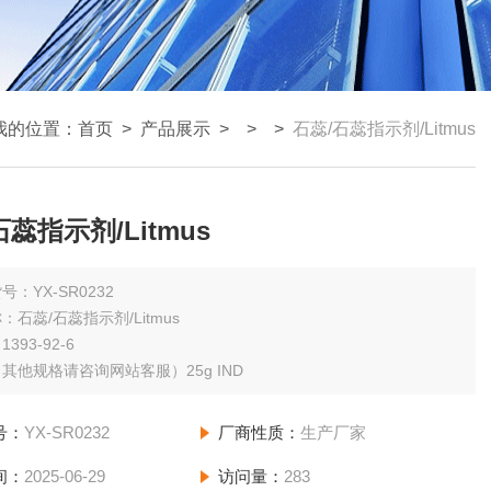
我的位置：
首页
>
产品展示
> >
>
石蕊/石蕊指示剂/Litmus
石蕊指示剂/Litmus
号：YX-SR0232
：石蕊/石蕊指示剂/Litmus
393-92-6
规格：（其他规格请咨询网站客服）25g IND
号：
YX-SR0232
厂商性质：
生产厂家
间：
2025-06-29
访问量：
283