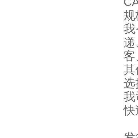
CA
规
我
递
客
其
选
我
快
发