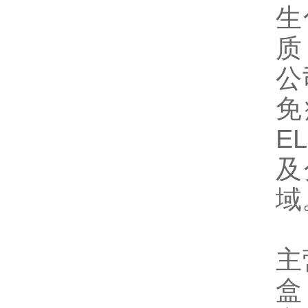
生
质
公
免
E
及
域
主
盒