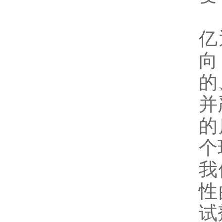
亿
向
的
并
的
个
我
性
试