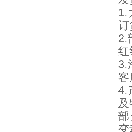
1
订
2
红
3
客
4
及
部
变