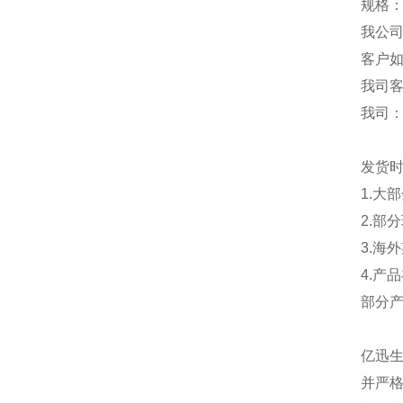
规格：
我公
客户
我司
我司
发货
1.大
2.部
3.海
4.产
部分
亿迅
并严格