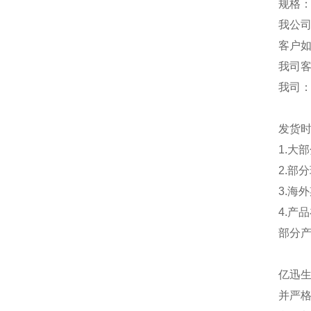
规格：
我公
客户
我司
我司
发货
1.大
2.部
3.海
4.产
部分
亿迅
并严格