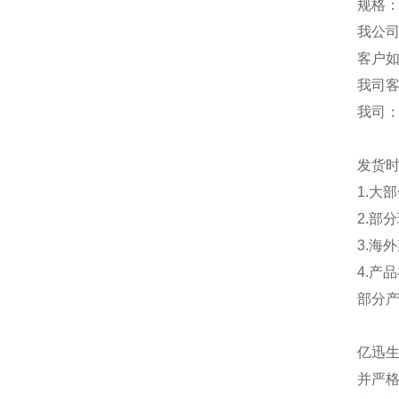
规格：
我公
客户
我司
我司
发货
1.大
2.部
3.海
4.产
部分
亿迅
并严格