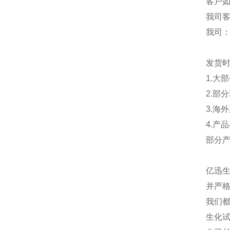
客户
我司
我司
发货
1.大
2.部
3.海
4.产
部分
亿迅
并严格
我们都
生化