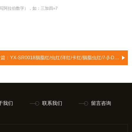
写阿拉伯数字），如：三加四=7
一篇：
YX-SR0018胭脂红/虫红/洋红/卡红/胭脂虫红/7-β-D-吡喃葡萄糖基-3,5,6,8-四羟基-1-甲基-9,10-二氧代-蒽-2-羧酸/胭脂
于我们
联系我们
留言咨询