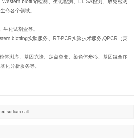
ern blotting检测、生化检测、ELISA检测、放免检测
等生命各个领域。
品，生化试剂盒等。
 blotting实验服务、RT-PCR实验技术服务,QPCR（荧
、线粒体测序、基因克隆、定点突变、染色体步移、基因组全序
甲基化分析服务等。