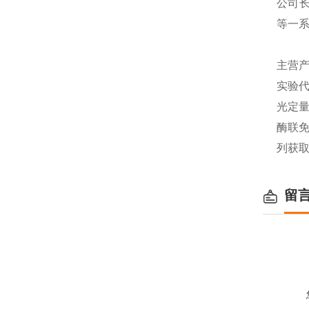
公司长
等一
主营产
实验代
光定量
酶联免
列获
留