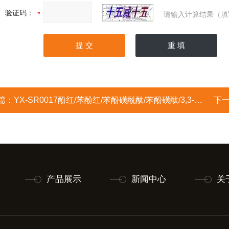
验证码：
请输入计算结果（填
篇：
YX-SR0017酚红/苯酚红/苯酚磺酰酞/苯酚磺酞/3,3-二(对羟苯基)-3H-2,1-苯并氧硫杂环戊烷-1,1-二氧化物/酚磺酞/酚酞红
下
产品展示
新闻中心
关