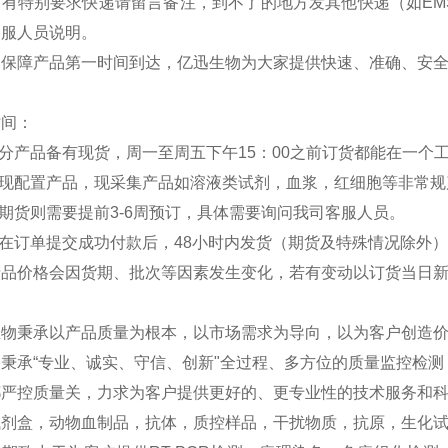
如有特别要求快递请留言备注，到不了的地方发其他快递（如EM
客服人员说明。
：保障产品第一时间到达，亿迅生物为大家提供快速、准确、安
时间：
部分产品备有现货，周一至周五下午15：00之前订货都能在一个
分现配置产品，现采集产品如溶液类试剂，血浆，红细胞等非常规
外期货则需要提前3-6周预订，具体需要询问我司客服人员。
品在订单提交成功付款后，48小时内发货（期货及特殊情况除外
产品价格会因货期、批次等因素发生变化，若有变动以订货当日
生物秉承以产品质量为根本，以市场需求为导向，以为客户创造
秉承“专业、诚实、守信、创新"全过程、多方位的质量监控检
严控质量关，力求为客户提供更好的、更专业性的技术服务和科研
试剂盒，动物血制品，抗体，质控样品，干扰物质，抗原，生化试