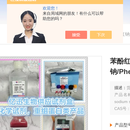
欢迎您！
来自局域网的朋友！有什么可以帮
助您的吗？
我的位置：
首页
>
产品展示
> >
>
苯酚红钠盐
苯酚红
钠/Phe
描述：
货
产品名称
sodium s
CAS号：3
产品型