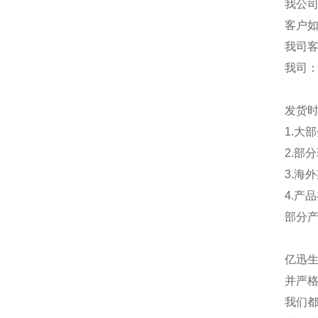
我公
客户
我司
我司
发货
1.大
2.部
3.海
4.产
部分
亿迅
并严格
我们都