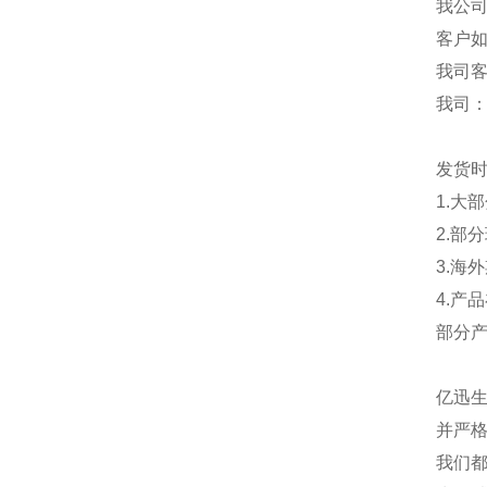
我公
客户
我司
我司
发货
1.大
2.部
3.海
4.产
部分
亿迅
并严格
我们都