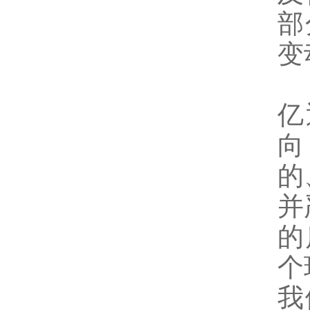
部
变
亿
向
的
并
的
个
我