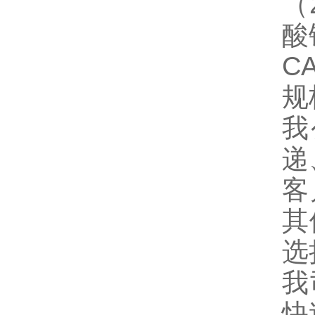
（
酸
CA
规
我
递
客
其
选
我
快