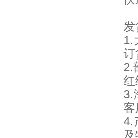
发
1
订
2
红
3
客
4
及