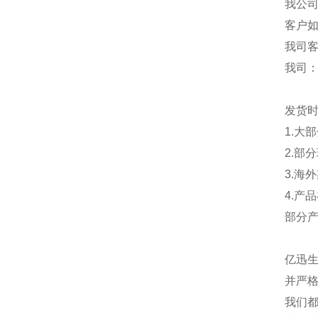
我公
客户
我司
我司
发货
1.大
2.部
3.海
4.产
部分
亿迅
并严格
我们都