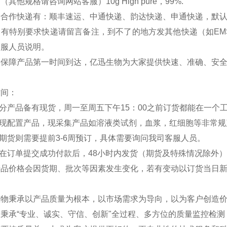
（其他规格请咨询网站客服）10g High pure，99%.
司合作快递有：顺丰速运、中通快递、韵达快递、申通快递，默
如有特别要求快递请留言备注，到不了的地方发其他快递（如EM
客服人员说明。
：保障产品第一时间到达，亿迅生物为大家提供快速、准确、安
时间：
部分产品备有现货，周一至周五下午15：00之前订货都能在一个
分现配置产品，现采集产品如溶液类试剂，血浆，红细胞等非常规
外期货则需要提前3-6周预订，具体需要询问我司客服人员。
品在订单提交成功付款后，48小时内发货（期货及特殊情况除外
产品价格会因货期、批次等因素发生变化，若有变动以订货当日
生物秉承以产品质量为根本，以市场需求为导向，以为客户创造
秉承“专业、诚实、守信、创新"全过程、多方位的质量监控检