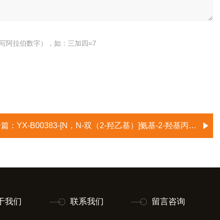
写阿拉伯数字），如：三加四=7
一篇：
YX-B00383-[N，N-双（2-羟乙基）]氨基-2-羟基丙磺酸/3-双(2-羟乙基)氨基-2-羟基丙磺酸/3-[N,N-二(羟乙基)氨基]-2-羟
于我们
联系我们
留言咨询