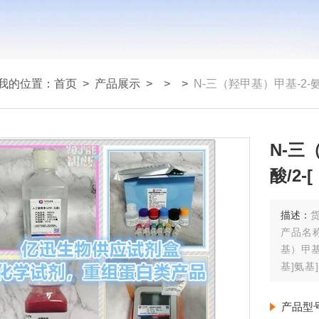
我的位置：
首页
>
产品展示
> >
>
N-三（羟甲基）甲基-2-氨基乙磺酸
N-三
酸/2
三羟甲
描述：
货
产品名称
基）甲基
基]氨基
酸/3-[
CAS号：7
产品型