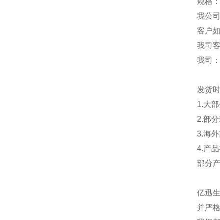
规格：
我公
客户
我司
我司
发货
1.大
2.部
3.海
4.产
部分
亿迅
并严格