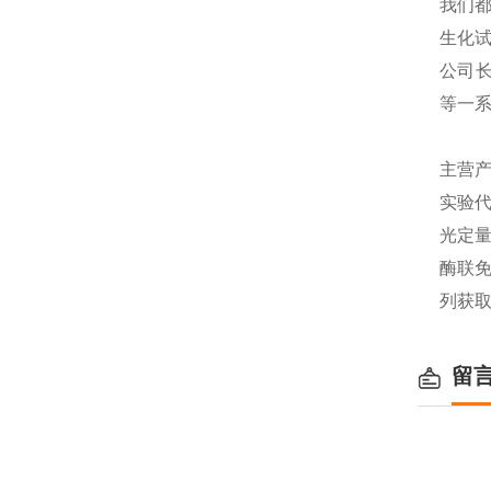
我们都
生化
公司长
等一
主营产
实验代
光定量
酶联免
列获
留