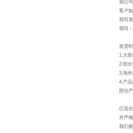
我公
客户
我司
我司
发货
1.大
2.部
3.海
4.产
部分
亿迅
并严格
我们都