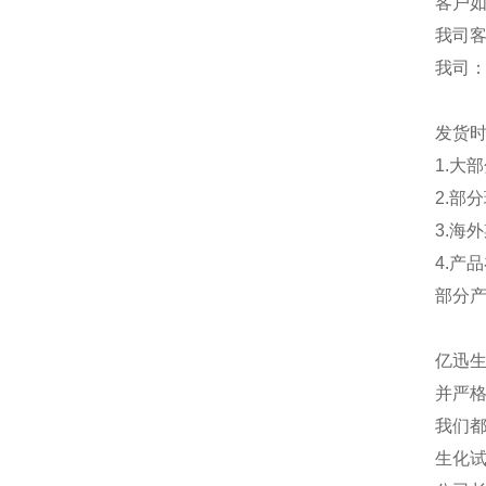
客户
我司
我司
发货
1.大
2.部
3.海
4.产
部分
亿迅
并严格
我们都
生化