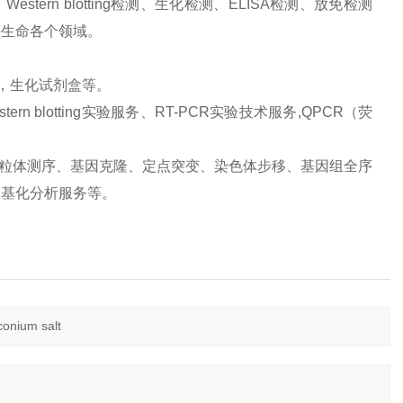
ern blotting检测、生化检测、ELISA检测、放免检测
等生命各个领域。
品，生化试剂盒等。
 blotting实验服务、RT-PCR实验技术服务,QPCR（荧
、线粒体测序、基因克隆、定点突变、染色体步移、基因组全序
甲基化分析服务等。