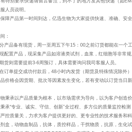
如有特别要求快递请留言备注，到不了的地方发其他快递（如EM
客服人员说明。
：保障产品第一时间到达，亿迅生物为大家提供快速、准确、安
时间：
部分产品备有现货，周一至周五下午15：00之前订货都能在一个
分现配置产品，现采集产品如溶液类试剂，血浆，红细胞等非常规
外期货则需要提前3-6周预订，具体需要询问我司客服人员。
品在订单提交成功付款后，48小时内发货（期货及特殊情况除外
产品价格会因货期、批次等因素发生变化，若有变动以订货当日
生物秉承以产品质量为根本，以市场需求为导向，以为客户创造
秉承“专业、诚实、守信、创新"全过程、多方位的质量监控检
严控质量关，力求为客户提供更好的、更专业性的技术服务和科研
试剂盒，动物血制品，抗体，质控样品，干扰物质，抗原，生化试