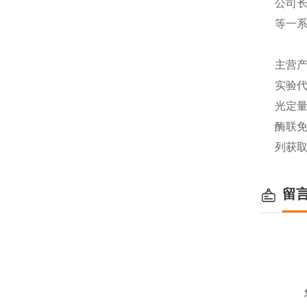
公司长
等一
主营产
实验代
光定量
酶联免
列获
留