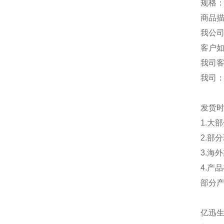
规格：
商品描
我公
客户
我司
我司
发货
1.大
2.部
3.海
4.产
部分
亿迅