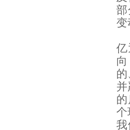
部
变
亿
向
的
并
的
个
我