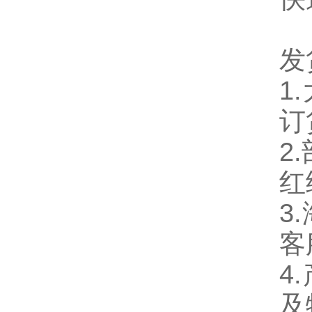
发
1
订
2
红
3
客
4
及