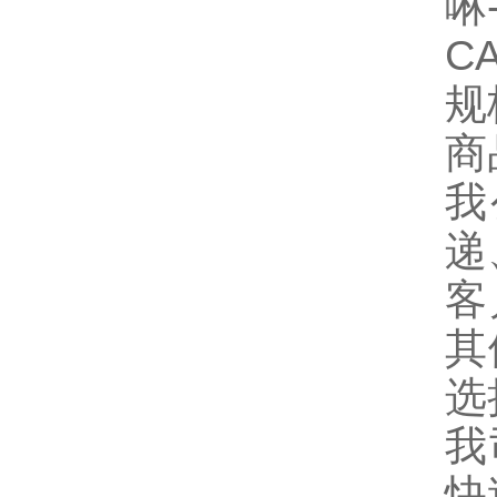
啉
C
规
商
我
递
客
其
选
我
快