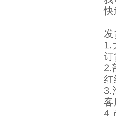
快
发
1
订
2
红
3
客
4