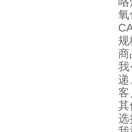
咯
氧化
C
规
商
我
递
客
其
选
我