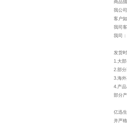
商品描
我公
客户
我司
我司
发货
1.大
2.部
3.海
4.产
部分
亿迅
并严格