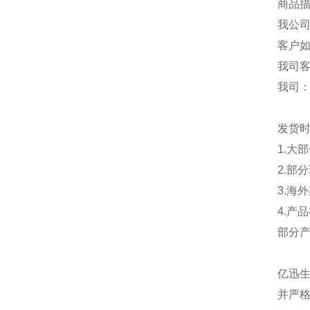
商品描
我公
客户
我司
我司
发货
1.大
2.部
3.海
4.产
部分
亿迅
并严格