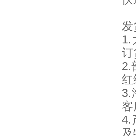
发
1
订
2
红
3
客
4
及