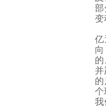
部
变
亿
向
的
并
的
个
我