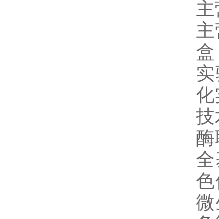
主
主
盒
实
化
技
酶
全
色
微